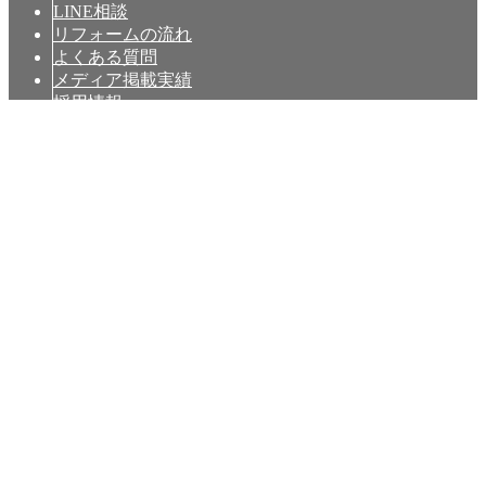
LINE相談
リフォームの流れ
よくある質問
メディア掲載実績
採用情報
お問い合わせ
LINE相談
らくらく概算お見積もり
オンライン相談予約
無料お見積もり
営業エリア
佐倉市を中心に外装リフォームを行っています。
まずはお気軽にお問い合わせください。
※その他の地区の方もまずはお気軽にお問い合わせくださ
い。
COPYRIGHT © 2018 佐倉産業 ALL RIGHT RESERVED.
〒285-0012