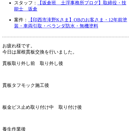
スタッフ：
【坂倉班 土浮事務所ブログ】取締役・技
能士 坂倉
案件：
【印西市滝野Kさま】OBのお客さま・12年前塗
装・車両引取・ベランダ防水・無機塗料
お疲れ様です。
今日は屋根貫板交換を行いました。
貫板取り外し前 取り外し後
貫板タフモック施工後
板金ビス止め取り付け中 取り付け後
養生作業後