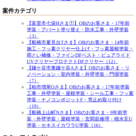
案件カテゴリ
【富里市七栄Hさま①】OBのお客さま・17年前
塗装・アパート塗り替え・防水工事・外壁塗装
（3）
【船橋市夏見台Tさま】OBのお客さま・14年前
施工・フッ素クリヤー仕上げ・フッ素屋根塗装・
雨とい補修・ファインDFベスト・ピュアライド
UVクリヤープロテクトDFクリヤー（12）
【鎌ケ谷市東鎌ケ谷Aさま】OBのお客さま・リ
ノベーション・室内塗装・外壁塗装・門塀塗装
（7）
【柏市増尾Oさま】OBのお客さま・17年前塗装
工事・外壁塗装・屋根塗装・シール工事・フッ素
塗装・ナノコンポジットF・雪止め取り付け
（19）
【船橋上山町Nさま】OBのお客さま・9年前塗
装・外壁塗装・屋根塗装・玄関庇修理・積水瓦U
塗装・セキスイカワラU塗装（16）