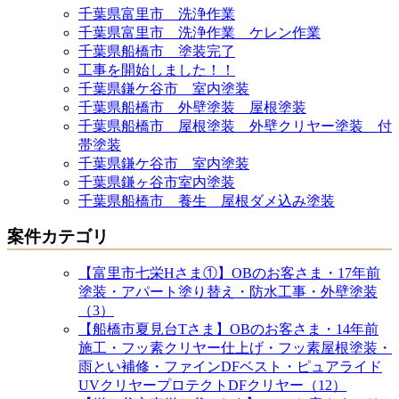
千葉県富里市 洗浄作業
千葉県富里市 洗浄作業 ケレン作業
千葉県船橋市 塗装完了
工事を開始しました！！
千葉県鎌ケ谷市 室内塗装
千葉県船橋市 外壁塗装 屋根塗装
千葉県船橋市 屋根塗装 外壁クリヤー塗装 付
帯塗装
千葉県鎌ケ谷市 室内塗装
千葉県鎌ヶ谷市室内塗装
千葉県船橋市 養生 屋根ダメ込み塗装
案件カテゴリ
【富里市七栄Hさま①】OBのお客さま・17年前
塗装・アパート塗り替え・防水工事・外壁塗装
（3）
【船橋市夏見台Tさま】OBのお客さま・14年前
施工・フッ素クリヤー仕上げ・フッ素屋根塗装・
雨とい補修・ファインDFベスト・ピュアライド
UVクリヤープロテクトDFクリヤー（12）