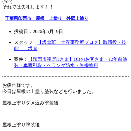
(^o^)
それでは失礼します！！
千葉県印西市 屋根 上塗り 外壁上塗り
投稿日：
2026年5月19日
スタッフ：
【坂倉班 土浮事務所ブログ】取締役・技
能士 坂倉
案件：
【印西市滝野Kさま】OBのお客さま・12年前塗
装・車両引取・ベランダ防水・無機塗料
お疲れ様です。
今日は屋根の上塗り塗装などを行いました。
屋根上塗りダメ込み塗装後
屋根上塗り塗装後