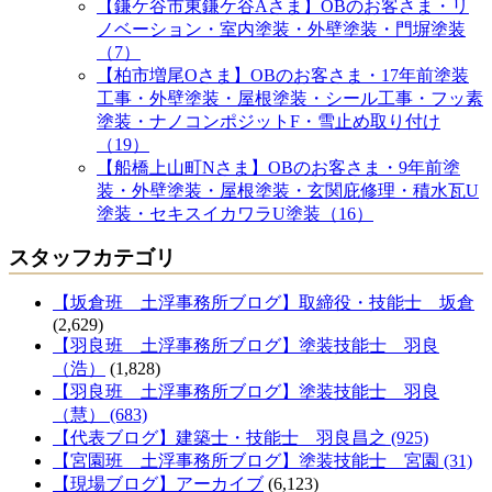
【鎌ケ谷市東鎌ケ谷Aさま】OBのお客さま・リ
ノベーション・室内塗装・外壁塗装・門塀塗装
（7）
【柏市増尾Oさま】OBのお客さま・17年前塗装
工事・外壁塗装・屋根塗装・シール工事・フッ素
塗装・ナノコンポジットF・雪止め取り付け
（19）
【船橋上山町Nさま】OBのお客さま・9年前塗
装・外壁塗装・屋根塗装・玄関庇修理・積水瓦U
塗装・セキスイカワラU塗装（16）
スタッフカテゴリ
【坂倉班 土浮事務所ブログ】取締役・技能士 坂倉
(2,629)
【羽良班 土浮事務所ブログ】塗装技能士 羽良
（浩）
(1,828)
【羽良班 土浮事務所ブログ】塗装技能士 羽良
（慧） (683)
【代表ブログ】建築士・技能士 羽良昌之 (925)
【宮園班 土浮事務所ブログ】塗装技能士 宮園 (31)
【現場ブログ】アーカイブ
(6,123)