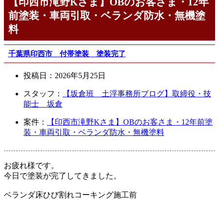
【印西市滝野Kさま】OBのお客さま・12年
前塗装・車両引取・ベランダ防水・無機塗
料
千葉県印西市 付帯塗装 塗装完了
投稿日：
2026年5月25日
スタッフ：
【坂倉班 土浮事務所ブログ】取締役・技
能士 坂倉
案件：
【印西市滝野Kさま】OBのお客さま・12年前塗
装・車両引取・ベランダ防水・無機塗料
お疲れ様です。
今日で塗装が完了してきました。
ベランダ床ひび割れコーキング施工前