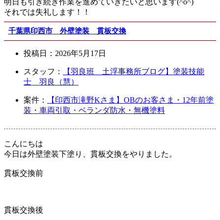
明日も引き続き作業を進めていきたいと思います(^o^)
それでは失礼します！！
千葉県印西市 外壁塗装 貫板交換
投稿日：
2026年5月17日
スタッフ：
【羽良班 土浮事務所ブログ】塗装技能
士 羽良（慧）
案件：
【印西市滝野Kさま】OBのお客さま・12年前塗
装・車両引取・ベランダ防水・無機塗料
こんにちは
今日は外壁塗装下塗り、貫板交換をやりました。
貫板交換前
貫板交換後