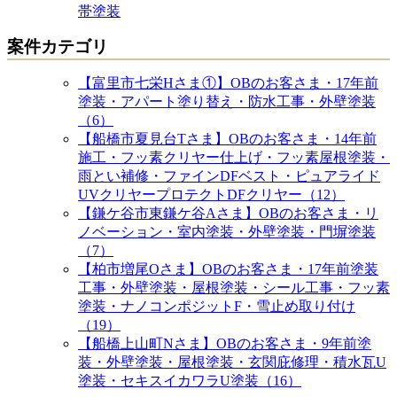
帯塗装
案件カテゴリ
【富里市七栄Hさま①】OBのお客さま・17年前
塗装・アパート塗り替え・防水工事・外壁塗装
（6）
【船橋市夏見台Tさま】OBのお客さま・14年前
施工・フッ素クリヤー仕上げ・フッ素屋根塗装・
雨とい補修・ファインDFベスト・ピュアライド
UVクリヤープロテクトDFクリヤー（12）
【鎌ケ谷市東鎌ケ谷Aさま】OBのお客さま・リ
ノベーション・室内塗装・外壁塗装・門塀塗装
（7）
【柏市増尾Oさま】OBのお客さま・17年前塗装
工事・外壁塗装・屋根塗装・シール工事・フッ素
塗装・ナノコンポジットF・雪止め取り付け
（19）
【船橋上山町Nさま】OBのお客さま・9年前塗
装・外壁塗装・屋根塗装・玄関庇修理・積水瓦U
塗装・セキスイカワラU塗装（16）