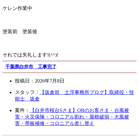
ケレン作業中
塗装前 塗装後
それでは失礼します!(^^)!
千葉県白井市 工事完了
投稿日：
2026年7月8日
スタッフ：
【坂倉班 土浮事務所ブログ】取締役・技
能士 坂倉
案件：
【白井市桜台Sさま】OBのお客さま・台風被
害・火災保険・コロニアル割れ・屋根破損・大風被
害・帯板補修・コロニアル差し替え