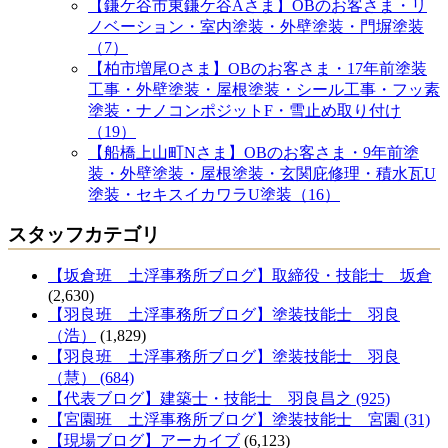
【鎌ケ谷市東鎌ケ谷Aさま】OBのお客さま・リ
ノベーション・室内塗装・外壁塗装・門塀塗装
（7）
【柏市増尾Oさま】OBのお客さま・17年前塗装
工事・外壁塗装・屋根塗装・シール工事・フッ素
塗装・ナノコンポジットF・雪止め取り付け
（19）
【船橋上山町Nさま】OBのお客さま・9年前塗
装・外壁塗装・屋根塗装・玄関庇修理・積水瓦U
塗装・セキスイカワラU塗装（16）
スタッフカテゴリ
【坂倉班 土浮事務所ブログ】取締役・技能士 坂倉
(2,630)
【羽良班 土浮事務所ブログ】塗装技能士 羽良
（浩）
(1,829)
【羽良班 土浮事務所ブログ】塗装技能士 羽良
（慧） (684)
【代表ブログ】建築士・技能士 羽良昌之 (925)
【宮園班 土浮事務所ブログ】塗装技能士 宮園 (31)
【現場ブログ】アーカイブ
(6,123)