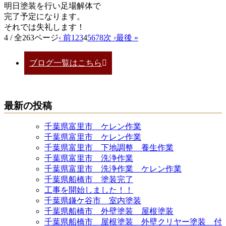
明日塗装を行い足場解体で
完了予定になります。
それでは失礼します！
4 / 全263ページ
‹ 前
1
2
3
4
5
6
7
8
次 ›
最後 »
ブログ一覧はこちら
最新の投稿
千葉県富里市 ケレン作業
千葉県富里市 ケレン作業
千葉県富里市 下地調整 養生作業
千葉県富里市 洗浄作業
千葉県富里市 洗浄作業 ケレン作業
千葉県船橋市 塗装完了
工事を開始しました！！
千葉県鎌ケ谷市 室内塗装
千葉県船橋市 外壁塗装 屋根塗装
千葉県船橋市 屋根塗装 外壁クリヤー塗装 付