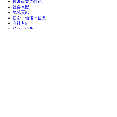
佐倉産業の特色
社会貢献
地域貢献
使命・価値・信念
会社方針
私たちの想い
施工事例
施工事例一覧
カテゴリーなし
お客様の声
お客様の声一覧
お問い合わせ
お問い合わせ
LINE相談
らくらく概算お見積もり