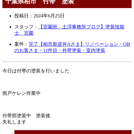
千葉県柏市 付帯 塗装
投稿日：
2024年6月25日
スタッフ：
【宮園班 土浮事務所ブログ】塗装技能
士 宮園
案件：
完了【柏市新逆井Aさま】リノベーション・OB
のお客さま・11件目・外壁塗装・室内塗装
今日は付帯の塗装を行いました
雨戸ケレン作業中
付帯部塗装中 塗装後
失礼します