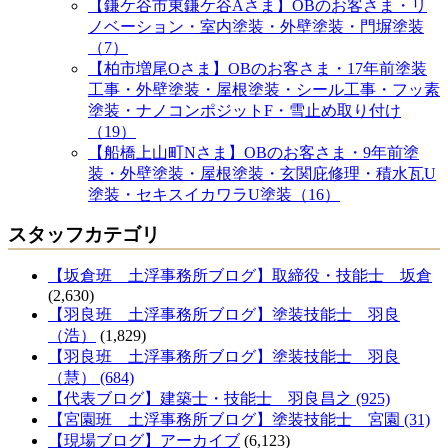
【鎌ケ谷市東鎌ケ谷Aさま】OBのお客さま・リ
ノベーション・室内塗装・外壁塗装・門塀塗装
（7）
【柏市増尾Oさま】OBのお客さま・17年前塗装
工事・外壁塗装・屋根塗装・シール工事・フッ素
塗装・ナノコンポジットF・雪止め取り付け
（19）
【船橋上山町Nさま】OBのお客さま・9年前塗
装・外壁塗装・屋根塗装・玄関庇修理・積水瓦U
塗装・セキスイカワラU塗装（16）
スタッフカテゴリ
【坂倉班 土浮事務所ブログ】取締役・技能士 坂倉
(2,630)
【羽良班 土浮事務所ブログ】塗装技能士 羽良
（浩）
(1,829)
【羽良班 土浮事務所ブログ】塗装技能士 羽良
（慧） (684)
【代表ブログ】建築士・技能士 羽良昌之 (925)
【宮園班 土浮事務所ブログ】塗装技能士 宮園 (31)
【現場ブログ】アーカイブ
(6,123)