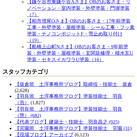
【鎌ケ谷市東鎌ケ谷Aさま】OBのお客さま・リ
ノベーション・室内塗装・外壁塗装・門塀塗装
（7）
【柏市増尾Oさま】OBのお客さま・17年前塗装
工事・外壁塗装・屋根塗装・シール工事・フッ素
塗装・ナノコンポジットF・雪止め取り付け
（19）
【船橋上山町Nさま】OBのお客さま・9年前塗
装・外壁塗装・屋根塗装・玄関庇修理・積水瓦U
塗装・セキスイカワラU塗装（16）
スタッフカテゴリ
【坂倉班 土浮事務所ブログ】取締役・技能士 坂倉
(2,628)
【羽良班 土浮事務所ブログ】塗装技能士 羽良
（浩）
(1,827)
【羽良班 土浮事務所ブログ】塗装技能士 羽良
（慧） (682)
【代表ブログ】建築士・技能士 羽良昌之 (925)
【宮園班 土浮事務所ブログ】塗装技能士 宮園 (31)
【現場ブログ】アーカイブ
(6,123)