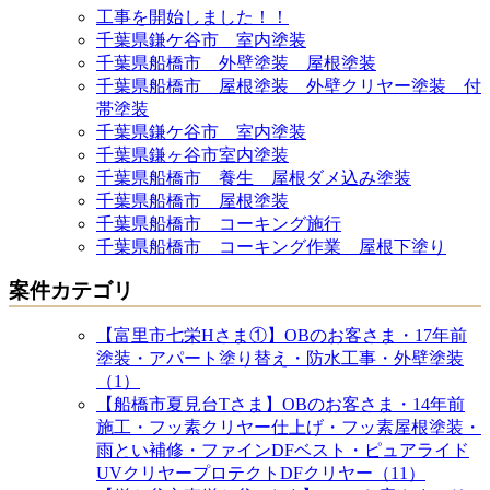
工事を開始しました！！
千葉県鎌ケ谷市 室内塗装
千葉県船橋市 外壁塗装 屋根塗装
千葉県船橋市 屋根塗装 外壁クリヤー塗装 付
帯塗装
千葉県鎌ケ谷市 室内塗装
千葉県鎌ヶ谷市室内塗装
千葉県船橋市 養生 屋根ダメ込み塗装
千葉県船橋市 屋根塗装
千葉県船橋市 コーキング施行
千葉県船橋市 コーキング作業 屋根下塗り
案件カテゴリ
【富里市七栄Hさま①】OBのお客さま・17年前
塗装・アパート塗り替え・防水工事・外壁塗装
（1）
【船橋市夏見台Tさま】OBのお客さま・14年前
施工・フッ素クリヤー仕上げ・フッ素屋根塗装・
雨とい補修・ファインDFベスト・ピュアライド
UVクリヤープロテクトDFクリヤー（11）