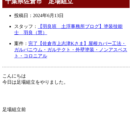
千葉県佐倉市 足場組立
投稿日：
2024年6月13日
スタッフ：
【羽良班 土浮事務所ブログ】塗装技能
士 羽良（慧）
案件：
完了【佐倉市上志津Kさま】屋根カバー工法・
ガルバニウム・ガルテクト・外壁塗装・ノンアスベス
ト・コロニアル
こんにちは
今日は足場組立をやりました。
足場組立前