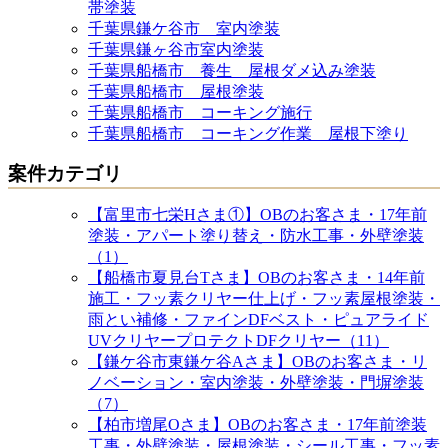
帯塗装
千葉県鎌ケ谷市 室内塗装
千葉県鎌ヶ谷市室内塗装
千葉県船橋市 養生 屋根ダメ込み塗装
千葉県船橋市 屋根塗装
千葉県船橋市 コーキング施行
千葉県船橋市 コーキング作業 屋根下塗り
案件カテゴリ
【富里市七栄Hさま①】OBのお客さま・17年前
塗装・アパート塗り替え・防水工事・外壁塗装
（1）
【船橋市夏見台Tさま】OBのお客さま・14年前
施工・フッ素クリヤー仕上げ・フッ素屋根塗装・
雨とい補修・ファインDFベスト・ピュアライド
UVクリヤープロテクトDFクリヤー（11）
【鎌ケ谷市東鎌ケ谷Aさま】OBのお客さま・リ
ノベーション・室内塗装・外壁塗装・門塀塗装
（7）
【柏市増尾Oさま】OBのお客さま・17年前塗装
工事・外壁塗装・屋根塗装・シール工事・フッ素