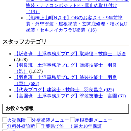
塗装・ナノコンポジットF・雪止め取り付け
（19）
【船橋上山町Nさま】OBのお客さま・9年前塗
装・外壁塗装・屋根塗装・玄関庇修理・積水瓦U
塗装・セキスイカワラU塗装（16）
スタッフカテゴリ
【坂倉班 土浮事務所ブログ】取締役・技能士 坂倉
(2,628)
【羽良班 土浮事務所ブログ】塗装技能士 羽良
（浩）
(1,827)
【羽良班 土浮事務所ブログ】塗装技能士 羽良
（慧） (682)
【代表ブログ】建築士・技能士 羽良昌之 (925)
【宮園班 土浮事務所ブログ】塗装技能士 宮園 (31)
お役立ち情報