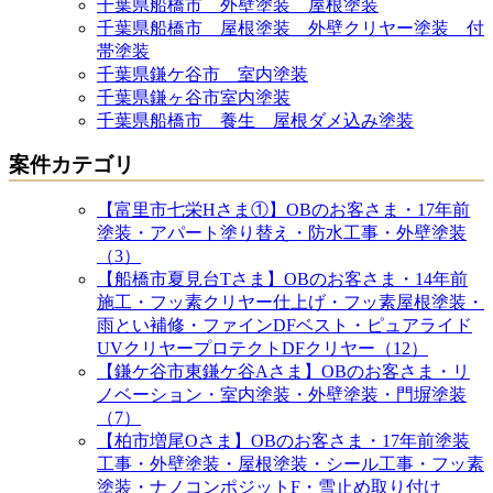
千葉県船橋市 外壁塗装 屋根塗装
千葉県船橋市 屋根塗装 外壁クリヤー塗装 付
帯塗装
千葉県鎌ケ谷市 室内塗装
千葉県鎌ヶ谷市室内塗装
千葉県船橋市 養生 屋根ダメ込み塗装
案件カテゴリ
【富里市七栄Hさま①】OBのお客さま・17年前
塗装・アパート塗り替え・防水工事・外壁塗装
（3）
【船橋市夏見台Tさま】OBのお客さま・14年前
施工・フッ素クリヤー仕上げ・フッ素屋根塗装・
雨とい補修・ファインDFベスト・ピュアライド
UVクリヤープロテクトDFクリヤー（12）
【鎌ケ谷市東鎌ケ谷Aさま】OBのお客さま・リ
ノベーション・室内塗装・外壁塗装・門塀塗装
（7）
【柏市増尾Oさま】OBのお客さま・17年前塗装
工事・外壁塗装・屋根塗装・シール工事・フッ素
塗装・ナノコンポジットF・雪止め取り付け