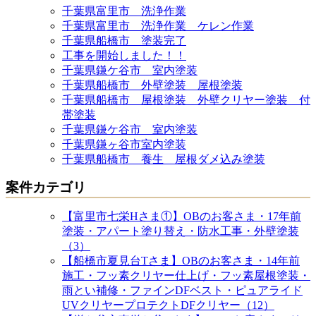
千葉県富里市 洗浄作業
千葉県富里市 洗浄作業 ケレン作業
千葉県船橋市 塗装完了
工事を開始しました！！
千葉県鎌ケ谷市 室内塗装
千葉県船橋市 外壁塗装 屋根塗装
千葉県船橋市 屋根塗装 外壁クリヤー塗装 付
帯塗装
千葉県鎌ケ谷市 室内塗装
千葉県鎌ヶ谷市室内塗装
千葉県船橋市 養生 屋根ダメ込み塗装
案件カテゴリ
【富里市七栄Hさま①】OBのお客さま・17年前
塗装・アパート塗り替え・防水工事・外壁塗装
（3）
【船橋市夏見台Tさま】OBのお客さま・14年前
施工・フッ素クリヤー仕上げ・フッ素屋根塗装・
雨とい補修・ファインDFベスト・ピュアライド
UVクリヤープロテクトDFクリヤー（12）