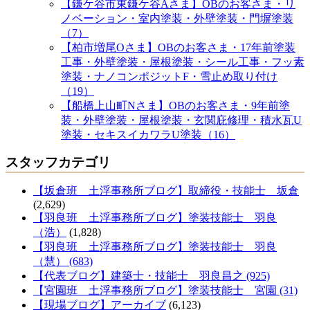
【鎌ケ谷市東鎌ケ谷Aさま】OBのお客さま・リ
ノベーション・室内塗装・外壁塗装・門塀塗装
（7）
【柏市増尾Oさま】OBのお客さま・17年前塗装
工事・外壁塗装・屋根塗装・シール工事・フッ素
塗装・ナノコンポジットF・雪止め取り付け
（19）
【船橋上山町Nさま】OBのお客さま・9年前塗
装・外壁塗装・屋根塗装・玄関庇修理・積水瓦U
塗装・セキスイカワラU塗装（16）
スタッフカテゴリ
【坂倉班 土浮事務所ブログ】取締役・技能士 坂倉
(2,629)
【羽良班 土浮事務所ブログ】塗装技能士 羽良
（浩）
(1,828)
【羽良班 土浮事務所ブログ】塗装技能士 羽良
（慧） (683)
【代表ブログ】建築士・技能士 羽良昌之 (925)
【宮園班 土浮事務所ブログ】塗装技能士 宮園 (31)
【現場ブログ】アーカイブ
(6,123)