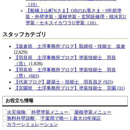
（19）
【船橋上山町Nさま】OBのお客さま・9年前塗
装・外壁塗装・屋根塗装・玄関庇修理・積水瓦U
塗装・セキスイカワラU塗装（16）
スタッフカテゴリ
【坂倉班 土浮事務所ブログ】取締役・技能士 坂倉
(2,629)
【羽良班 土浮事務所ブログ】塗装技能士 羽良
（浩）
(1,828)
【羽良班 土浮事務所ブログ】塗装技能士 羽良
（慧） (683)
【代表ブログ】建築士・技能士 羽良昌之 (925)
【宮園班 土浮事務所ブログ】塗装技能士 宮園 (31)
お役立ち情報