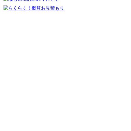
はじめにお読みください
会社案内
代表挨拶
会社概要
アクセスマップ
職人紹介
佐倉産業の特色
社会貢献
地域貢献
使命・価値・信念
会社方針
私たちの想い
施工事例