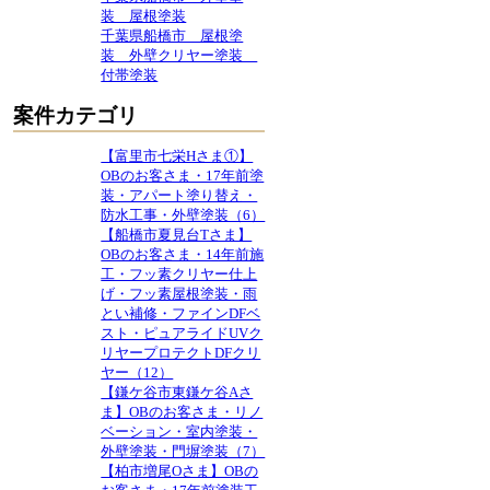
装 屋根塗装
千葉県船橋市 屋根塗
装 外壁クリヤー塗装
付帯塗装
案件カテゴリ
【富里市七栄Hさま①】
OBのお客さま・17年前塗
装・アパート塗り替え・
防水工事・外壁塗装（6）
【船橋市夏見台Tさま】
OBのお客さま・14年前施
工・フッ素クリヤー仕上
げ・フッ素屋根塗装・雨
とい補修・ファインDFベ
スト・ピュアライドUVク
リヤープロテクトDFクリ
ヤー（12）
【鎌ケ谷市東鎌ケ谷Aさ
ま】OBのお客さま・リノ
ベーション・室内塗装・
外壁塗装・門塀塗装（7）
【柏市増尾Oさま】OBの