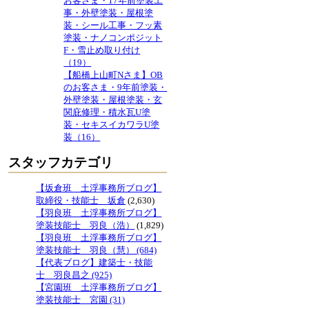
お客さま・17年前塗装工
事・外壁塗装・屋根塗
装・シール工事・フッ素
塗装・ナノコンポジット
F・雪止め取り付け
（19）
【船橋上山町Nさま】OB
のお客さま・9年前塗装・
外壁塗装・屋根塗装・玄
関庇修理・積水瓦U塗
装・セキスイカワラU塗
装（16）
スタッフカテゴリ
【坂倉班 土浮事務所ブログ】
取締役・技能士 坂倉
(2,630)
【羽良班 土浮事務所ブログ】
塗装技能士 羽良（浩）
(1,829)
【羽良班 土浮事務所ブログ】
塗装技能士 羽良（慧） (684)
【代表ブログ】建築士・技能
士 羽良昌之 (925)
【宮園班 土浮事務所ブログ】
塗装技能士 宮園 (31)