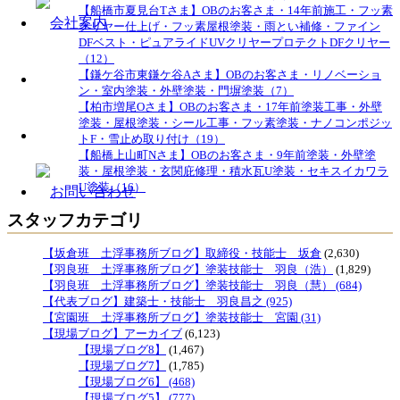
【船橋市夏見台Tさま】OBのお客さま・14年前施工・フッ素
クリヤー仕上げ・フッ素屋根塗装・雨とい補修・ファイン
DFベスト・ピュアライドUVクリヤープロテクトDFクリヤー
（12）
【鎌ケ谷市東鎌ケ谷Aさま】OBのお客さま・リノベーショ
ン・室内塗装・外壁塗装・門塀塗装（7）
【柏市増尾Oさま】OBのお客さま・17年前塗装工事・外壁
塗装・屋根塗装・シール工事・フッ素塗装・ナノコンポジッ
トF・雪止め取り付け（19）
【船橋上山町Nさま】OBのお客さま・9年前塗装・外壁塗
装・屋根塗装・玄関庇修理・積水瓦U塗装・セキスイカワラ
U塗装（16）
スタッフカテゴリ
【坂倉班 土浮事務所ブログ】取締役・技能士 坂倉
(2,630)
【羽良班 土浮事務所ブログ】塗装技能士 羽良（浩）
(1,829)
【羽良班 土浮事務所ブログ】塗装技能士 羽良（慧） (684)
【代表ブログ】建築士・技能士 羽良昌之 (925)
【宮園班 土浮事務所ブログ】塗装技能士 宮園 (31)
【現場ブログ】アーカイブ
(6,123)
【現場ブログ8】
(1,467)
【現場ブログ7】
(1,785)
【現場ブログ6】 (468)
【現場ブログ5】 (777)