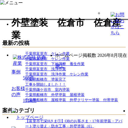
外壁塗装 佐倉市 佐倉産
業
最新の投稿
千葉県富里市 ケレン作業
ホームページ掲載数
2026年8月現在
千葉県富里市 ケレン作業
千葉県富里市 下地調整 養生作業
施工
千葉県富里市 洗浄作業
事例
千葉県富里市 洗浄作業 ケレン作業
568
件
千葉県船橋市 塗装完了
工事を開始しました！！
お客様
千葉県鎌ケ谷市 室内塗装
の声
千葉県船橋市 外壁塗装 屋根塗装
千葉県船橋市 屋根塗装 外壁クリヤー塗装 付帯塗装
1914
件
案件カテゴリ
【富里市七栄Hさま①】OBのお客さま・17年前塗装・アパ
ート塗り替え・防水工事・外壁塗装（6）