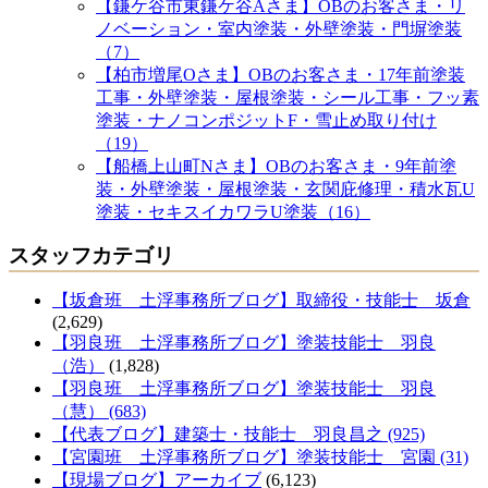
【鎌ケ谷市東鎌ケ谷Aさま】OBのお客さま・リ
ノベーション・室内塗装・外壁塗装・門塀塗装
（7）
【柏市増尾Oさま】OBのお客さま・17年前塗装
工事・外壁塗装・屋根塗装・シール工事・フッ素
塗装・ナノコンポジットF・雪止め取り付け
（19）
【船橋上山町Nさま】OBのお客さま・9年前塗
装・外壁塗装・屋根塗装・玄関庇修理・積水瓦U
塗装・セキスイカワラU塗装（16）
スタッフカテゴリ
【坂倉班 土浮事務所ブログ】取締役・技能士 坂倉
(2,629)
【羽良班 土浮事務所ブログ】塗装技能士 羽良
（浩）
(1,828)
【羽良班 土浮事務所ブログ】塗装技能士 羽良
（慧） (683)
【代表ブログ】建築士・技能士 羽良昌之 (925)
【宮園班 土浮事務所ブログ】塗装技能士 宮園 (31)
【現場ブログ】アーカイブ
(6,123)