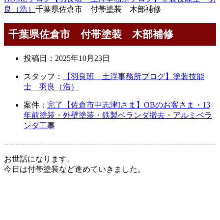
良（浩）
千葉県佐倉市 付帯塗装 木部補修
千葉県佐倉市 付帯塗装 木部補修
投稿日：
2025年10月23日
スタッフ：
【羽良班 土浮事務所ブログ】塗装技能
士 羽良（浩）
案件：
完了【佐倉市中志津Iさま】OBのお客さま・13
年前塗装・外壁塗装・鉄製ベランダ撤去・アルミベラ
ンダ工事
お世話になります。
今日は付帯塗装など進めていきました。