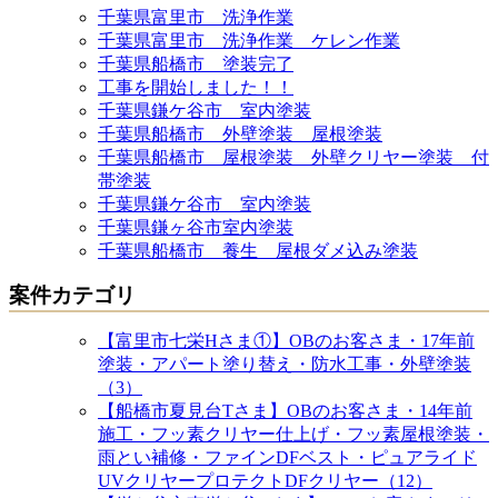
千葉県富里市 洗浄作業
千葉県富里市 洗浄作業 ケレン作業
千葉県船橋市 塗装完了
工事を開始しました！！
千葉県鎌ケ谷市 室内塗装
千葉県船橋市 外壁塗装 屋根塗装
千葉県船橋市 屋根塗装 外壁クリヤー塗装 付
帯塗装
千葉県鎌ケ谷市 室内塗装
千葉県鎌ヶ谷市室内塗装
千葉県船橋市 養生 屋根ダメ込み塗装
案件カテゴリ
【富里市七栄Hさま①】OBのお客さま・17年前
塗装・アパート塗り替え・防水工事・外壁塗装
（3）
【船橋市夏見台Tさま】OBのお客さま・14年前
施工・フッ素クリヤー仕上げ・フッ素屋根塗装・
雨とい補修・ファインDFベスト・ピュアライド
UVクリヤープロテクトDFクリヤー（12）