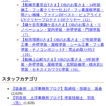
【船橋市夏見台Tさま】OBのお客さま・14年前
施工・フッ素クリヤー仕上げ・フッ素屋根塗装・
雨とい補修・ファインDFベスト・ピュアライド
UVクリヤープロテクトDFクリヤー（12）
【鎌ケ谷市東鎌ケ谷Aさま】OBのお客さま・リ
ノベーション・室内塗装・外壁塗装・門塀塗装
（7）
【柏市増尾Oさま】OBのお客さま・17年前塗装
工事・外壁塗装・屋根塗装・シール工事・フッ素
塗装・ナノコンポジットF・雪止め取り付け
（19）
【船橋上山町Nさま】OBのお客さま・9年前塗
装・外壁塗装・屋根塗装・玄関庇修理・積水瓦U
塗装・セキスイカワラU塗装（16）
スタッフカテゴリ
【坂倉班 土浮事務所ブログ】取締役・技能士 坂倉
(2,629)
【羽良班 土浮事務所ブログ】塗装技能士 羽良
（浩）
(1,828)