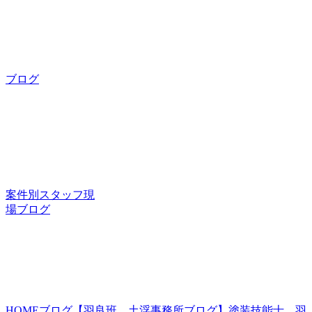
ブログ
案件別スタッフ現
場ブログ
HOME
ブログ
【羽良班 土浮事務所ブログ】塗装技能士 羽